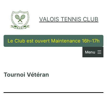
Skip
to
VALOIS TENNIS CLUB
content
Le Club est ouvert Maintenance 16h-17h
Menu
Tournoi Vétéran